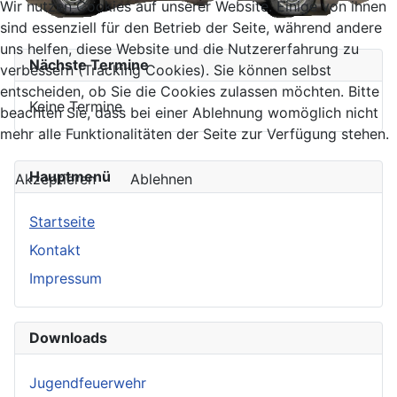
Wir nutzen Cookies auf unserer Website. Einige von ihnen
sind essenziell für den Betrieb der Seite, während andere
uns helfen, diese Website und die Nutzererfahrung zu
Nächste Termine
verbessern (Tracking Cookies). Sie können selbst
entscheiden, ob Sie die Cookies zulassen möchten. Bitte
Keine Termine
beachten Sie, dass bei einer Ablehnung womöglich nicht
mehr alle Funktionalitäten der Seite zur Verfügung stehen.
Hauptmenü
Akzeptieren
Ablehnen
Startseite
Kontakt
Impressum
Downloads
Jugendfeuerwehr